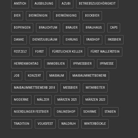
ANSTICH
AUSBILDUNG
AZUBI
BETRIEBSZUGEHÖRIGKEIT
BIER
BIERKÖNIGIN
BIERKÖNIGING
BOCKBIER
BOPFINGEN
BRAUCHTUM
BRAUER
BRAUHAUS
CAPS
DANKE
DIENSTJUBLIÄUM
EHRUNG
FANSHOP
FASSBIER
FESTZELT
FORST
FÜRSTLICHER KELLER
FÜRST WALLERSTEIN
HERRENMONTAG
IMMOBILIEN
IPFMESSBIER
IPFMESSE
JOB
KONZERT
MAIBAUM
MAIBAUMWETTBEWERB
MAIBAUMWETTBEWERB 2018
MESSBIER
MITARBEITER
MODERNE
MÄLZER
MÄRZEN 2021
MÄRZEN 2023
NOERDLINGER FESTBIER
ONLINESHOP
SCHIRME
STABEN
TRADITION
VOLKSFEST
WALDRUH
WINTERBÖCKLE