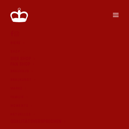
BIERE
SHOP
BIER SHOP
FAN SHOP
BRAUHAUS
BRAUKUNST
EIN HISTORISCHER
MARKE
GENUSS: NÖRDLINGER
FAMILIE
MOMENTE
MESSBIER 2023
AKTUELLES
BEGEISTERT BEI
QUALITÄTSVERSPRECHEN