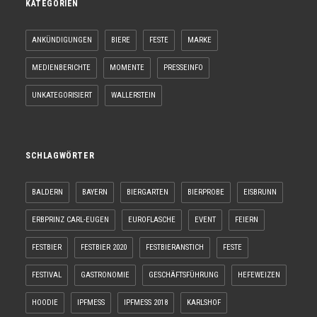
KATEGORIEN
ANKÜNDIGUNGEN
BIERE
FESTE
MARKE
MEDIENBERICHTE
MOMENTE
PRESSEINFO
UNKATEGORISIERT
WALLERSTEIN
SCHLAGWÖRTER
BALDERN
BAYERN
BIERGARTEN
BIERPROBE
EISBRUNN
ERBPRINZ CARL-EUGEN
EUROFLASCHE
EVENT
FEIERN
FESTBIER
FESTBIER 2020
FESTBIERANSTICH
FESTE
FESTIVAL
GASTRONOMIE
GESCHÄFTSFÜHRUNG
HEFEWEIZEN
HOODIE
IPFMESS
IPFMESS 2018
KARLSHOF