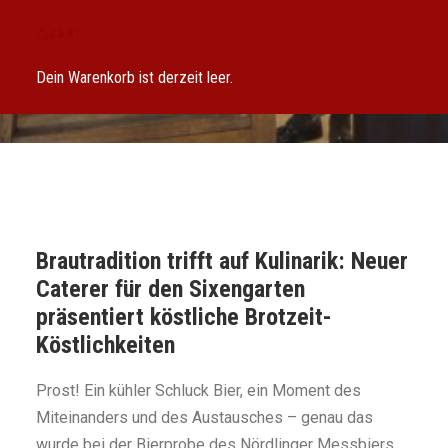
BIERPROBE IM
CART
OCHSENZWINGER
Dein Warenkorb ist derzeit leer.
Brautradition trifft auf Kulinarik: Neuer
Caterer für den Sixengarten
präsentiert köstliche Brotzeit-
Köstlichkeiten
Prost! Ein kühler Schluck Bier, ein Moment des
Miteinanders und des Austausches – genau das
wurde bei der Bierprobe des Nördlinger Messbiers