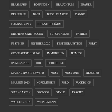
BLASMUSIK
BOPFINGEN
BRAUCHTUM
BRAUER
BRAUHAUS
BROT
BÜGELFLASCHE
DANKE
DANKSAGUNG
DIENSTJUBLIÄUM
ERBPRINZ CARL-EUGEN
EUROFLASCHE
FAMILIE
FESTBIER
FESTBIER 2020
FESTBIERANSTICH
FORST
GESCHÄFTSFÜHRUNG
IMMOBILIEN
IPFMESS
IPFMESS 2018
JOB
LEDERHOSE
MAIBAUMWETTBEWERB
MESS
MESS 2018
MESSBIER
MÄRZEN 2023
NÖRDLINGEN
POLO
RÜCKBLICK
SIXENGARTEN
SPONSOR
STYLE
TRACHT
WALLERSTEIN
WIPPERMANN