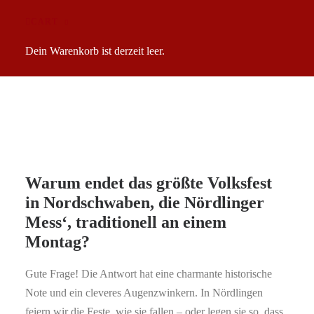
BIER KENNT KEINE
CART
GESCHLECHTERGREN
Dein Warenkorb ist derzeit leer.
Warum endet das größte Volksfest
in Nordschwaben, die Nördlinger
Mess‘, traditionell an einem
Montag?
Gute Frage! Die Antwort hat eine charmante historische
Note und ein cleveres Augenzwinkern. In Nördlingen
feiern wir die Feste, wie sie fallen – oder legen sie so, dass