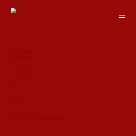
BIERE
SHOP
HÄNDLER IN DEINER NÄHE
BIER SHOP
FAN SHOP
BRAUHAUS
BRAUKUNST
MARKE
FAMILIE
MOMENTE
AKTUELLES
QUALITÄTSVERSPRECHEN