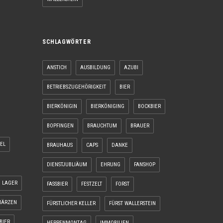
SCHLAGWÖRTER
ANSTICH
AUSBILDUNG
AZUBI
BETRIEBSZUGEHÖRIGKEIT
BIER
BIERKÖNIGIN
BIERKÖNIGING
BOCKBIER
BOPFINGEN
BRAUCHTUM
BRAUER
EL
BRAUHAUS
CAPS
DANKE
DIENSTJUBLIÄUM
EHRUNG
FANSHOP
LAGER
FASSBIER
FESTZELT
FORST
ÄRZEN
FÜRSTLICHER KELLER
FÜRST WALLERSTEIN
BIER
HERRENMONTAG
IMMOBILIEN