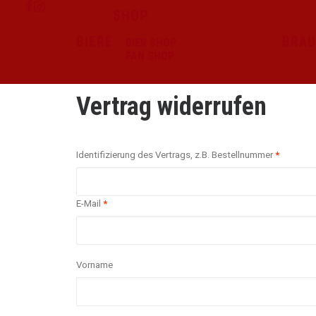
SHOP
BIERE
BRAU
BIER SHOP
FAN SHOP
Vertrag widerrufen
Identifizierung des Vertrags, z.B. Bestellnummer
*
E-Mail
*
E-
Vorname
Mail
(wiederholen)
*