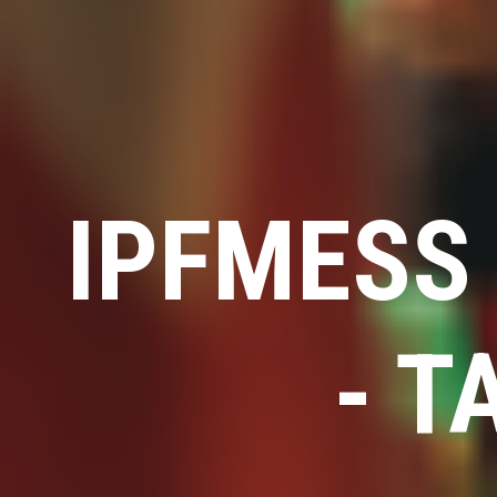
IPFMESS
- 