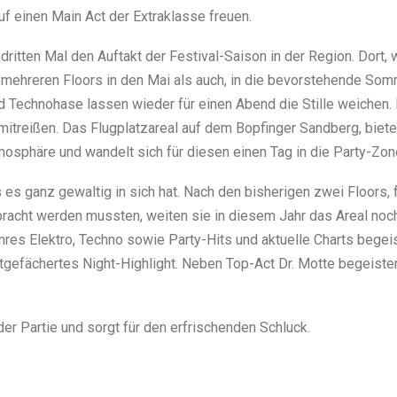
f einen Main Act der Extraklasse freuen.
dritten Mal den Auftakt der Festival-Saison in der Region. Dort
mehreren Floors in den Mai als auch, in die bevorstehende Somm
nd Technohase lassen wieder für einen Abend die Stille weichen.
treißen. Das Flugplatzareal auf dem Bopfinger Sandberg, bietet
osphäre und wandelt sich für diesen einen Tag in die Party-Zone
 es ganz gewaltig in sich hat. Nach den bisherigen zwei Floors, 
acht werden mussten, weiten sie in diesem Jahr das Areal nochm
res Elektro, Techno sowie Party-Hits und aktuelle Charts begeis
efächertes Night-Highlight. Neben Top-Act Dr. Motte begeistert 
der Partie und sorgt für den erfrischenden Schluck.