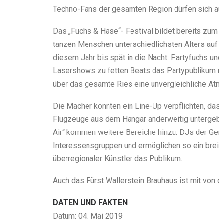
Techno-Fans der gesamten Region dürfen sich au
Das „Fuchs & Hase“- Festival bildet bereits zum 
tanzen Menschen unterschiedlichsten Alters auf 
diesem Jahr bis spät in die Nacht. Partyfuchs u
Lasershows zu fetten Beats das Partypublikum mi
über das gesamte Ries eine unvergleichliche Atm
Die Macher konnten ein Line-Up verpflichten, das
Flugzeuge aus dem Hangar anderweitig untergebr
Air“ kommen weitere Bereiche hinzu. DJs der Gen
Interessensgruppen und ermöglichen so ein breitg
überregionaler Künstler das Publikum.
Auch das Fürst Wallerstein Brauhaus ist mit von 
DATEN UND FAKTEN
Datum: 04. Mai 2019