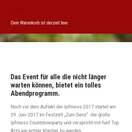
GROSSE IPFMESS C
CART
OUNTDOWNPARTY
Dein Warenkorb ist derzeit leer.
Das Event für alle die nicht länger
warten können, bietet ein tolles
Abendprogramm.
Noch vor dem Auftakt der Ipfmess 2017 startet am
29. Juni 2017 im Festzelt „Zum Senz“ die große
Ipfmess Countdownparty und verspricht mit fünf Top
Acts ein echter Kracher zu werden.