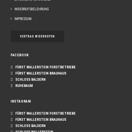
WIDERRUFSBELEHRUNG
IN DEN WARENKORB
FÜRST WALLERSTEIN HELL ORIGINAL
IMPRESSUM
17,90
€
VERTRAG WIDERRUFEN
FACEBOOK
FÜRST WALLERSTEIN FORSTBETRIEBE
FÜRST WALLERSTEIN BRAUHAUS
SCHLOSS BALDERN
RUHEBAUM
INSTAGRAM
FÜRST WALLERSTEIN FORSTBETRIEBE
FÜRST WALLERSTEIN BRAUHAUS
SCHLOSS BALDERN