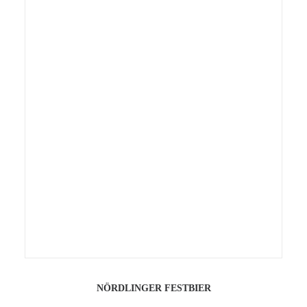
IN DEN WARENKORB
NÖRDLINGER FESTBIER