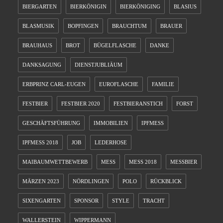
BIERGARTEN
BIERKÖNIGIN
BIERKÖNIGING
BLASIUS
BLASMUSIK
BOPFINGEN
BRAUCHTUM
BRAUER
BRAUHAUS
BROT
BÜGELFLASCHE
DANKE
DANKSAGUNG
DIENSTJUBLIÄUM
ERBPRINZ CARL-EUGEN
EUROFLASCHE
FAMILIE
FESTBIER
FESTBIER 2020
FESTBIERANSTICH
FORST
GESCHÄFTSFÜHRUNG
IMMOBILIEN
IPFMESS
IPFMESS 2018
JOB
LEDERHOSE
MAIBAUMWETTBEWERB
MESS
MESS 2018
MESSBIER
MÄRZEN 2023
NÖRDLINGEN
POLO
RÜCKBLICK
SIXENGARTEN
SPONSOR
STYLE
TRACHT
WALLERSTEIN
WIPPERMANN