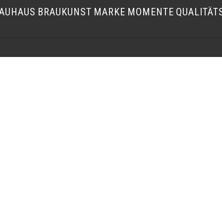
AUHAUS
BRAUKUNST
MARKE
MOMENTE
QUALITÄT
OK
LINKEDIN
 WALLERSTEIN FORSTBETRIEBE
FÜRST WALLERSTEIN BRAUHAUS
 WALLERSTEIN BRAUHAUS
FÜRST WALLERSTEIN
OSS BALDERN
GESAMTVERWALTUNG
BAUM
FÜRST WALLERSTEIN FORSTBETRI
RUHEBAUM
RAM
WEITERE SEITEN
 WALLERSTEIN FORSTBETRIEBE
 WALLERSTEIN BRAUHAUS
FÜRST WALLERSTEIN
OSS BALDERN
FÜRSTLICHER KELLER
SS WALLERSTEIN
BAUM
WALDSCHÄNKE EISBRUNN