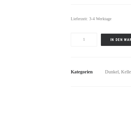
Lieferzeit:
3-4 Werktage
FÜRST
IN DEN WA
WALLERSTEIN
LANDSKNECHTBIER
Menge
Kategorien
Dunkel
,
Kelle