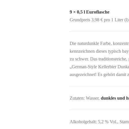
9 × 0,5 l Euroflasche
Grundpreis 3,98 € pro 1 Liter (l)
Die naturdunkle Farbe, konzent
kennzeichnen dieses typisch baye
zu schwer. Das traditionsreiche
„German-Style Kellerbier Dunke
ausgezeichnet! Es gehört damit 
Zutaten: Wasser,
dunkles und h
Alkoholgehalt: 5,2 % Vol., Sta