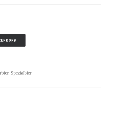
RENKORB
rbier
,
Spezialbier