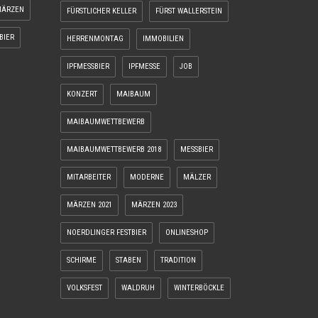
ÄRZEN
FÜRSTLICHER KELLER
FÜRST WALLERSTEIN
BIER
HERRENMONTAG
IMMOBILIEN
IPFMESSBIER
IPFMESSE
JOB
KONZERT
MAIBAUM
MAIBAUMWETTBEWERB
MAIBAUMWETTBEWERB 2018
MESSBIER
MITARBEITER
MODERNE
MÄLZER
MÄRZEN 2021
MÄRZEN 2023
NOERDLINGER FESTBIER
ONLINESHOP
SCHIRME
STABEN
TRADITION
VOLKSFEST
WALDRUH
WINTERBÖCKLE