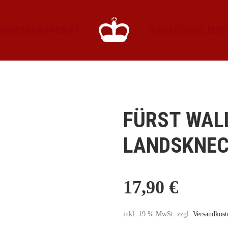
HAUS
BRAUKUNST
MARKE
FAMILIE
M
FÜRST WAL
LANDSKNEC
17,90
€
inkl. 19 % MwSt.
zzgl.
Versandkost