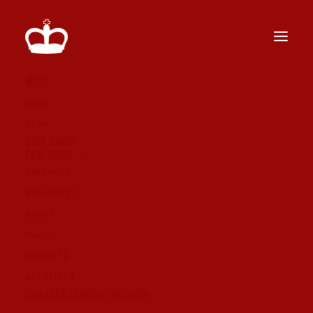
BIERE
SHOP
BIER SHOP
FAN SHOP
BRAUHAUS
BRAUKUNST
EIN HISTORISCHER
MARKE
GENUSS: NÖRDLINGER
FAMILIE
MOMENTE
MESSBIER 2023
AKTUELLES
BEGEISTERT BEI
QUALITÄTSVERSPRECHEN