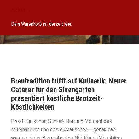
BIERPROBE IM
CART
OCHSENZWINGER
Dein Warenkorb ist derzeit leer.
Brautradition trifft auf Kulinarik: Neuer
Caterer für den Sixengarten
präsentiert köstliche Brotzeit-
Köstlichkeiten
Prost! Ein kühler Schluck Bier, ein Moment des
Miteinanders und des Austausches – genau das
wurde bei der Bierprobe des Nördlinger Messbiers