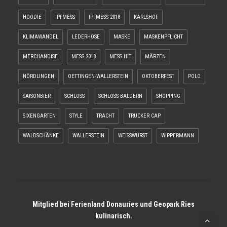
HOODIE
IPFMESS
IPFMESS 2018
KARLSHOF
KLIMAWANDEL
LEDERHOSE
MASKE
MASKENPFLICHT
MERCHANDISE
MESS 2018
MESS HIT
MÄRZEN
NÖRDLINGEN
OETTINGEN-WALLERSTEIN
OKTOBERFEST
POLO
SAISONBIER
SCHLOSS
SCHLOSS BALDERN
SHOPPING
SIXENGARTEN
STYLE
TRACHT
TRUCKER CAP
WALDSCHÄNKE
WALLERSTEIN
WEISSWURST
WIPPERMANN
Mitglied bei
Ferienland Donauries
und
Geopark Ries
kulinarisch
.