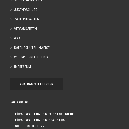
STELLENANGEBOTE
JUGENDSCHUTZ
ZAHLUNGSARTEN
VERSANDARTEN
AGB
DATENSCHUTZHINWEISE
WIDERRUFSBELEHRUNG
IN DEN WARENKORB
NÖRDLINGER FESTBIER
IMPRESSUM
17,90
€
VERTRAG WIDERRUFEN
FACEBOOK
FÜRST WALLERSTEIN FORSTBETRIEBE
FÜRST WALLERSTEIN BRAUHAUS
SCHLOSS BALDERN