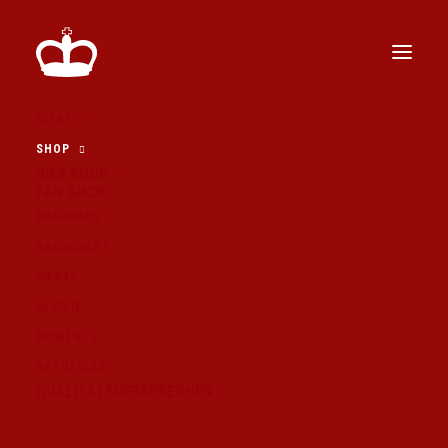
BIERE
SHOP
HÄNDLER IN DEINER NÄHE
BIER SHOP
FAN SHOP
BRAUHAUS
BRAUKUNST
MARKE
FAMILIE
MOMENTE
AKTUELLES
QUALITÄTSVERSPRECHEN